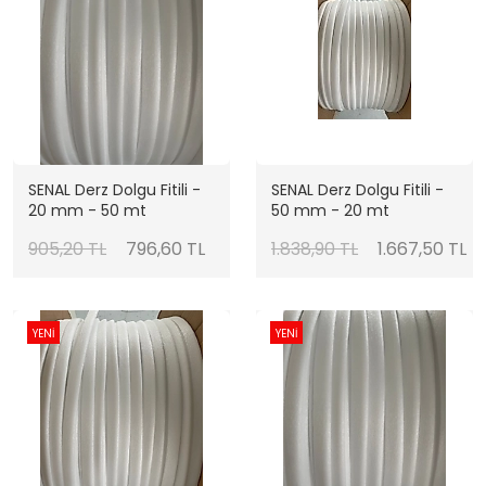
SENAL Derz Dolgu Fitili -
SENAL Derz Dolgu Fitili -
20 mm - 50 mt
50 mm - 20 mt
905,20 TL
796,60 TL
1.838,90 TL
1.667,50 TL
YENİ
YENİ