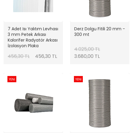
7 Adet Isı Yalıtım Levhası
Derz Dolgu Fitili 20 mm -
3 mm Petek Arkası
300 mt
Kalorifer Radyatör Arkası
İzolasyon Plaka
4.025,00 TL
456,30 TL
456,30 TL
3.680,00 TL
YENİ
YENİ