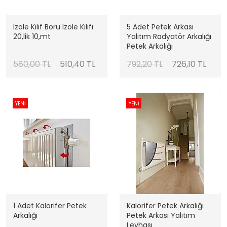
Izole Kılıf Boru Izole Kılıfı
5 Adet Petek Arkası
20,lik 10,mt
Yalıtım Radyatör Arkalığı
Petek Arkalığı
580,00 TL
510,40 TL
792,20 TL
726,10 TL
YENİ
YENİ
1 Adet Kalorifer Petek
Kalorifer Petek Arkalığı
Arkalığı
Petek Arkası Yalıtım
Levhası