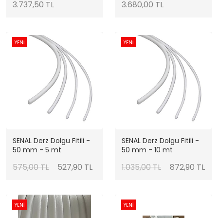
3.737,50 TL
3.680,00 TL
YENİ
YENİ
SENAL Derz Dolgu Fitili -
SENAL Derz Dolgu Fitili -
50 mm - 5 mt
50 mm - 10 mt
575,00 TL
527,90 TL
1.035,00 TL
872,90 TL
YENİ
YENİ