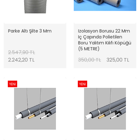
Parke Altı Şilte 3 Mm
Izolasyon Borusu 22 Mm
Iç Çapında Polietilen
Boru Yalıtım Kılıfı Köpüğü
(5 METRE)
2.547,90 TL
2.242,20 TL
350,00 TL
325,00 TL
YENİ
YENİ