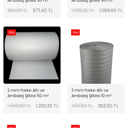
Ambalaj Şiltesi 30 m²
Ambalaj Şiltesi 40 m²
990,20 TL
871,40 TL
1.238,20 TL
1.089,60 TL
YENİ
YENİ
2 mm Parke Altı ve
3 mm Parke Altı ve
Ambalaj Şiltesi 50 m²
Ambalaj Şiltesi 10 m²
1.469,60 TL
1.293,30 TL
435,80 TL
383,50 TL