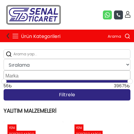
Ürün Kategorileri
Arama
56₺
39675₺
Filtrele
YALITIM MALZEMELERI
YENİ
YENİ