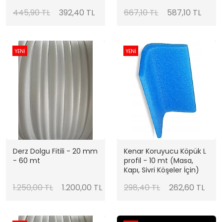
445,90 TL
392,40 TL
667,10 TL
587,10 TL
YENİ
YENİ
Derz Dolgu Fitili - 20 mm
Kenar Koruyucu Köpük L
- 60 mt
profil - 10 mt (Masa,
Kapı, Sivri Köşeler İçin)
1.250,00 TL
1.200,00 TL
298,40 TL
262,60 TL