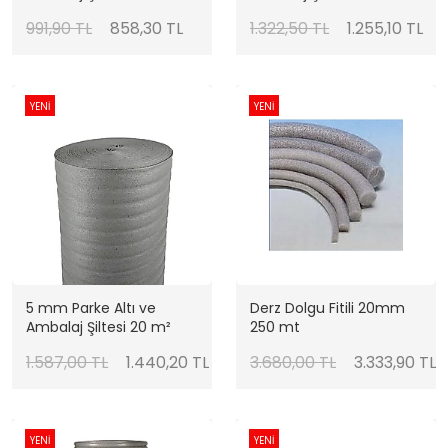
991,90 TL
858,30 TL
1.322,50 TL
1.255,10 TL
YENİ
YENİ
5 mm Parke Altı ve
Derz Dolgu Fitili 20mm
Ambalaj Şiltesi 20 m²
250 mt
1.587,00 TL
1.440,20 TL
3.680,00 TL
3.333,90 TL
YENİ
YENİ