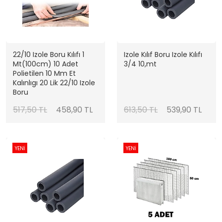
22/10 Izole Boru Kılıfı 1
Izole Kılıf Boru Izole Kılıfı
Mt(100cm) 10 Adet
3/4 10,mt
Polietilen 10 Mm Et
Kalınlıgı 20 Lik 22/10 Izole
Boru
517,50 TL
458,90 TL
613,50 TL
539,90 TL
YENİ
YENİ