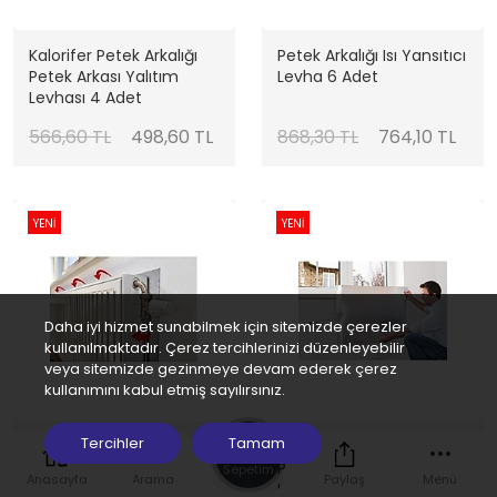
Kalorifer Petek Arkalığı
Petek Arkalığı Isı Yansıtıcı
Petek Arkası Yalıtım
Levha 6 Adet
Levhası 4 Adet
566,60 TL
498,60 TL
868,30 TL
764,10 TL
YENİ
YENİ
Daha iyi hizmet sunabilmek için sitemizde çerezler
kullanılmaktadır. Çerez tercihlerinizi düzenleyebilir
veya sitemizde gezinmeye devam ederek çerez
kullanımını kabul etmiş sayılırsınız.
0
Tercihler
Tamam
3 Adet Kalorifer Petek
Kalorifer Petek Arkalığı
Arkalığı Petek Arkası
Petek Arkası Yalıtım
Sepetim
Anasayfa
Arama
Paylaş
Menü
Yalıtım Levhası
Levhası (2 ADET)