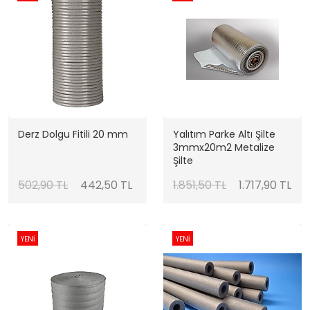
Derz Dolgu Fitili 20 mm
Yalıtım Parke Altı Şilte
3mmx20m2 Metalize
Şilte
502,90 TL
442,50 TL
1.851,50 TL
1.717,90 TL
YENİ
YENİ