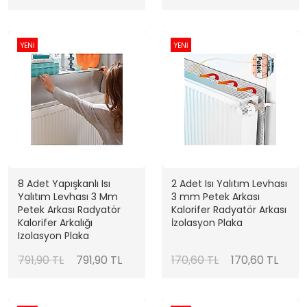
YENİ
YENİ
8 Adet Yapışkanlı Isı
2 Adet Isı Yalıtım Levhası
Yalıtım Levhası 3 Mm
3 mm Petek Arkası
Petek Arkası Radyatör
Kalorifer Radyatör Arkası
Kalorifer Arkalığı
İzolasyon Plaka
Izolasyon Plaka
791,90 TL
791,90 TL
170,60 TL
170,60 TL