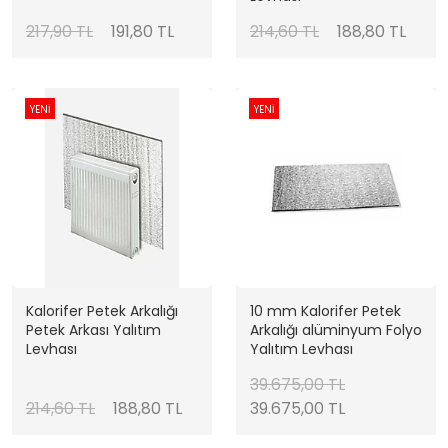
217,90 TL
191,80 TL
214,60 TL
188,80 TL
YENİ
YENİ
Kalorifer Petek Arkalığı
10 mm Kalorifer Petek
Petek Arkası Yalıtım
Arkalığı alüminyum Folyo
Levhası
Yalıtım Levhası
39.675,00 TL
214,60 TL
188,80 TL
39.675,00 TL