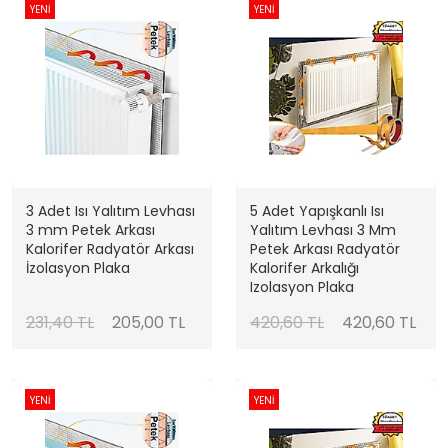
YENİ
YENİ
3 Adet Isı Yalıtım Levhası
5 Adet Yapışkanlı Isı
3 mm Petek Arkası
Yalıtım Levhası 3 Mm
Kalorifer Radyatör Arkası
Petek Arkası Radyatör
İzolasyon Plaka
Kalorifer Arkalığı
Izolasyon Plaka
231,40 TL
205,00 TL
420,60 TL
420,60 TL
YENİ
YENİ