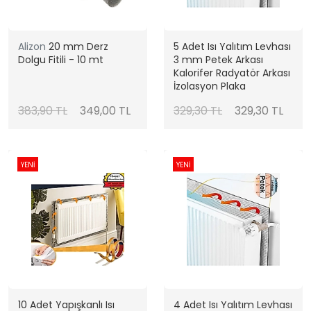
Alizon
20 mm Derz
5 Adet Isı Yalıtım Levhası
Dolgu Fitili - 10 mt
3 mm Petek Arkası
Kalorifer Radyatör Arkası
İzolasyon Plaka
383,90 TL
349,00 TL
329,30 TL
329,30 TL
YENİ
YENİ
10 Adet Yapışkanlı Isı
4 Adet Isı Yalıtım Levhası