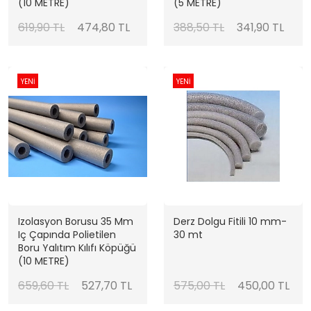
(10 METRE)
(5 METRE)
619,90 TL
474,80 TL
388,50 TL
341,90 TL
YENİ
YENİ
Izolasyon Borusu 35 Mm
Derz Dolgu Fitili 10 mm-
Iç Çapında Polietilen
30 mt
Boru Yalıtım Kılıfı Köpüğü
(10 METRE)
659,60 TL
527,70 TL
575,00 TL
450,00 TL