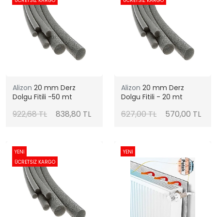
ÜCRETSİZ KARGO
ÜCRETSİZ KARGO
Alizon
20 mm Derz
Alizon
20 mm Derz
Dolgu Fitili -50 mt
Dolgu Fitili - 20 mt
922,68 TL
838,80 TL
627,00 TL
570,00 TL
YENİ
YENİ
ÜCRETSİZ KARGO