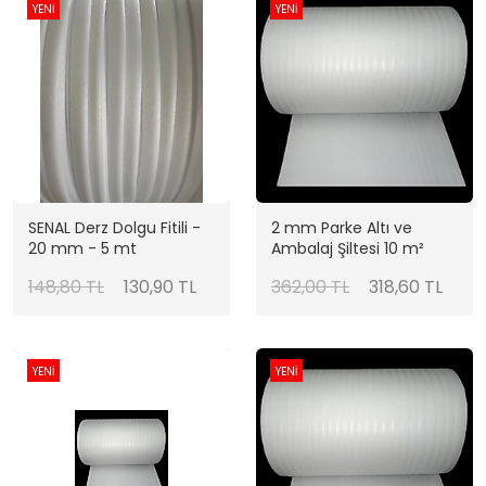
YENİ
YENİ
SENAL Derz Dolgu Fitili -
2 mm Parke Altı ve
20 mm - 5 mt
Ambalaj Şiltesi 10 m²
148,80 TL
130,90 TL
362,00 TL
318,60 TL
YENİ
YENİ